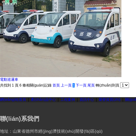
電動巡邏車
共找到
1
頁
6
條相關(guān)記錄
首頁
上一頁
1
下一頁
尾頁
轉(zhuǎn)到頁
網(wǎng)站首頁
|
產(chǎn)品中心
|
工程案例
|
資訊中心
|
榮譽資質(zhì)
|
關(gu
聯(lián)系我們
地址：山東省德州市經(jīng)濟技術(shù)開發(fā)區(qū)